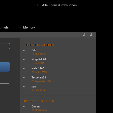
& mehr
In Memory
NEUESTE MITGLIEDER
Ede
19. Juli 2025
Kingsfield61
1. Juni 2025
Kalle 1965
24. März 2025
Terpentin53
7. September 2024
nox
25. Juli 2024
AKTIVSTE MITGLIEDER
Deven
26.495 Punkte