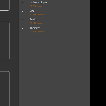
cruiser cologne
20.754 Punkte
Mac
20.688 Punkte
Janiko
20.117 Punkte
Thommy
19.698 Punkte