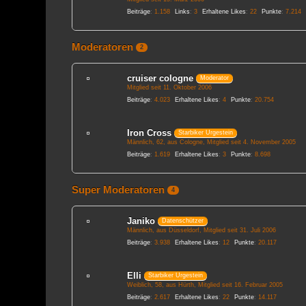
Beiträge
1.158
Links
3
Erhaltene Likes
22
Punkte
7.214
Moderatoren
2
cruiser cologne
Moderator
Mitglied seit 11. Oktober 2006
Beiträge
4.023
Erhaltene Likes
4
Punkte
20.754
Iron Cross
Starbiker Urgestein
Männlich
62
aus Cologne
Mitglied seit 4. November 2005
Beiträge
1.619
Erhaltene Likes
3
Punkte
8.698
Super Moderatoren
4
Janiko
Datenschützer
Männlich
aus Düsseldorf
Mitglied seit 31. Juli 2006
Beiträge
3.938
Erhaltene Likes
12
Punkte
20.117
Elli
Starbiker Urgestein
Weiblich
58
aus Hürth
Mitglied seit 16. Februar 2005
Beiträge
2.617
Erhaltene Likes
22
Punkte
14.117