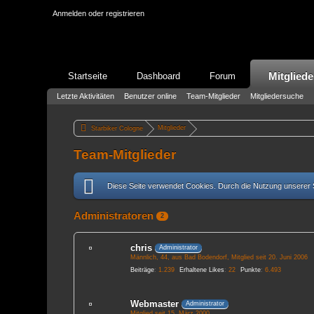
Anmelden oder registrieren
Mitgliede
Startseite
Dashboard
Forum
Letzte Aktivitäten
Benutzer online
Team-Mitglieder
Mitgliedersuche
Mitglieder
Starbiker Cologne
Team-Mitglieder
Diese Seite verwendet Cookies. Durch die Nutzung unserer S
Administratoren
2
chris
Administrator
Männlich
44
aus Bad Bodendorf
Mitglied seit 20. Juni 2006
Beiträge
1.239
Erhaltene Likes
22
Punkte
6.493
Webmaster
Administrator
Mitglied seit 15. März 2000